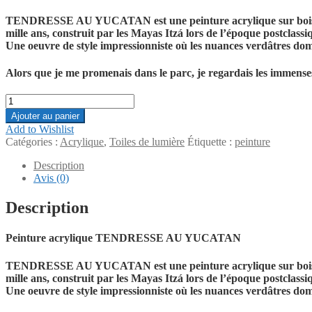
TENDRESSE AU YUCATAN est une peinture acrylique sur bois , in
mille ans, construit par les Mayas Itzá lors de l’époque postcla
Une oeuvre de style impressionniste où les nuances verdâtres dom
Alors que je me promenais dans le parc, je regardais les immense
quantité
de
Ajouter au panier
Peinture
Add to Wishlist
acrylique
Catégories :
Acrylique
,
Toiles de lumière
Étiquette :
peinture
TENDRESSE
AU
Description
YUCATAN
Avis (0)
Description
Peinture acrylique TENDRESSE AU YUCATAN
TENDRESSE AU YUCATAN est une peinture acrylique sur bois , in
mille ans, construit par les Mayas Itzá lors de l’époque postcla
Une oeuvre de style impressionniste où les nuances verdâtres dom