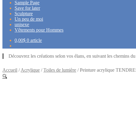
Sample Page
Save for later
Sculpture
Un peu de moi
unisexe
Vêtements pour Hommes
0,00
$
0 article
Découvrez les créations selon vos élans, en suivant les chemins d
Accueil
/
Acrylique
/
Toiles de lumière
/
Peinture acrylique TEN
🔍