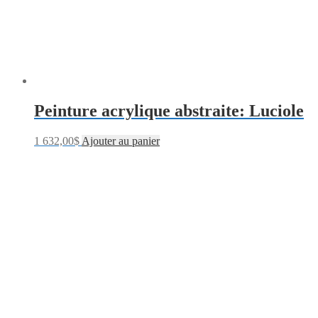
Peinture acrylique abstraite: Luciole
1 632,00
$
Ajouter au panier