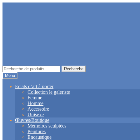
Aller
Aller
à
au
la
contenu
navigation
Recherche
Recherche
pour :
Menu
Eclats d’art à porter
Collection le galeriste
Femme
Homme
Accessoire
Unisexe
Œuvres/Boutique
Mémoires sculptées
Peintures
Encaustique