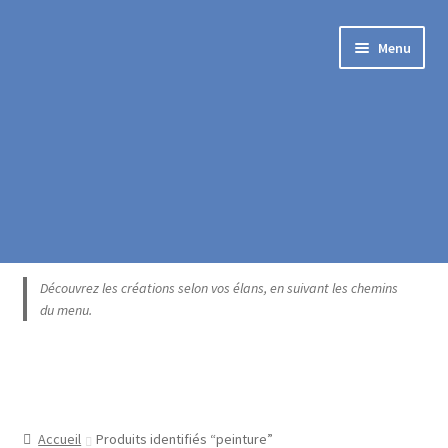
Aller
Aller
Menu
à
au
la
contenu
navigation
Accueil
Découvrez les créations selon vos élans, en suivant les chemins
du menu.
Blogue
Boutique exclusive
Catégories
Accueil
Produits identifiés “peinture”