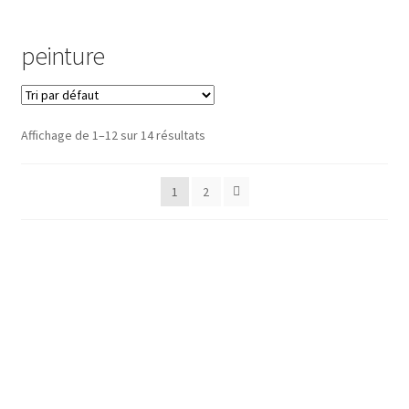
Commande
peinture
Contact
Installation
Affichage de 1–12 sur 14 résultats
Ma bio
1
2
Mon compte
Panier
Peinture
Peinture Encaustique