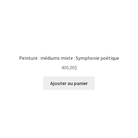
Photographie numérique
Privacy Policy
Retour de marchandises
Sample Page
Peinture : médiums mixte : Symphonie poétique
Save for later
400,00
$
Sculpture
Ajouter au panier
Un peu de moi
unisexe
Vêtements pour Hommes