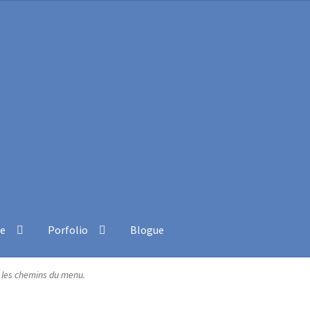
ue
Porfolio
Blogue
Commande
Contact
Installation
Ma bio
Mon compte
Panier
Pein
t les chemins du menu.