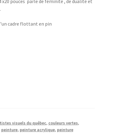
 x20 pouces parle de féminité , de dualité et
.
d’un cadre flottant en pin
tistes visuels du québec
,
couleurs vertes
,
,
peinture
,
peinture acrylique
,
peinture