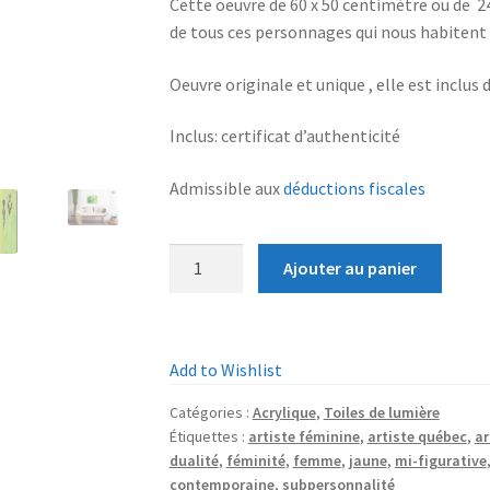
Cette oeuvre de 60 x 50 centimètre ou de 24
de tous ces personnages qui nous habitent 
Oeuvre originale et unique , elle est inclus 
Inclus: certificat d’authenticité
Admissible aux
déductions fiscales
quantité
Ajouter au panier
de
Peinture
acrylique
contemporaine:
Add to Wishlist
Ces
Catégories :
Acrylique
,
Toiles de lumière
femmes
Étiquettes :
artiste féminine
,
artiste québec
,
ar
en
dualité
,
féminité
,
femme
,
jaune
,
mi-figurative
moi
contemporaine
,
subpersonnalité