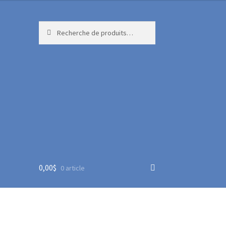
Recherche
Recherche
pour :
0,00
$
0 article
ture