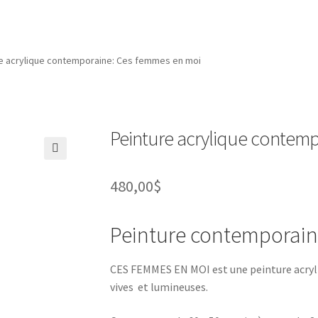
ue
Privacy Policy
Retour de marchandises
Sample Page
Save for la
pour Hommes
e acrylique contemporaine: Ces femmes en moi
Peinture acrylique contem
🔍
480,00
$
Peinture contemporain
CES FEMMES EN MOI est une peinture acryli
vives et lumineuses.