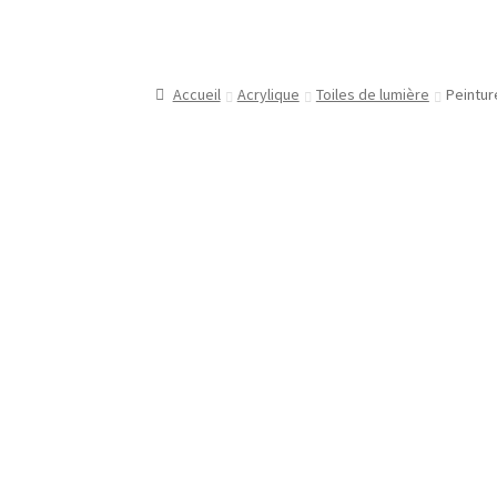
Peinture Encaustique
Photographie numériq
Sculpture
Un peu de moi
unisexe
Vêtements 
Accueil
Acrylique
Toiles de lumière
Peintur