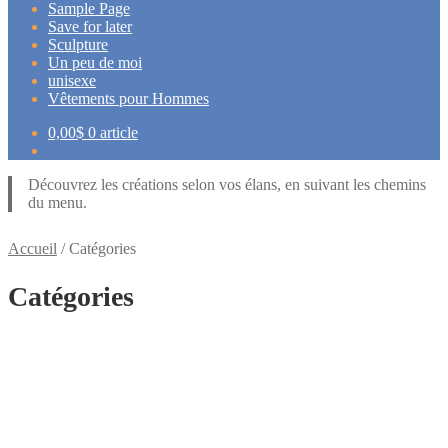
Sample Page
Save for later
Sculpture
Un peu de moi
unisexe
Vêtements pour Hommes
0,00
$
0 article
Découvrez les créations selon vos élans, en suivant les chemins
du menu.
Accueil
/
Catégories
Catégories