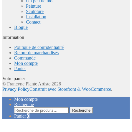
Un peu de moi
Peinture
Sculpture
Installation
Contact
Blogue
Information
Politique de confidentialité
Retour de marchandises
Commande
Mon compte
Panier
Votre panier
© Francyne Plante Artiste 2026
Privacy Policy
Construit avec Storefront & WooCommerce
.
Mon compte
Recherche
Recherche
Recherche
pour :
Panier
0