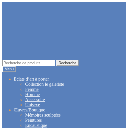
Aller
Aller
à
au
la
contenu
navigation
Recherche
Recherche
pour :
Menu
Eclats d’art à porter
Collection le galeriste
Femme
Homme
Accessoire
Unisexe
Œuvres/Boutique
Mémoires sculptées
Peintures
Encaustique