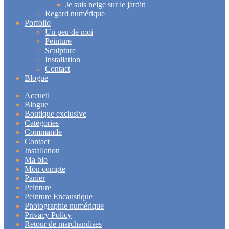
Je suis neige sur le jardin
Regard numérique
Porfolio
Un peu de moi
Peinture
Sculpture
Installation
Contact
Blogue
Accueil
Blogue
Boutique exclusive
Catégories
Commande
Contact
Installation
Ma bio
Mon compte
Panier
Peinture
Peinture Encaustique
Photographie numérique
Privacy Policy
Retour de marchandises