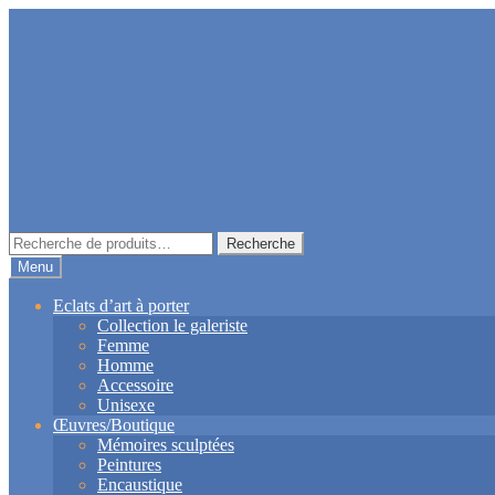
Aller
Aller
à
au
la
contenu
navigation
Recherche
Recherche
pour :
Menu
Eclats d’art à porter
Collection le galeriste
Femme
Homme
Accessoire
Unisexe
Œuvres/Boutique
Mémoires sculptées
Peintures
Encaustique