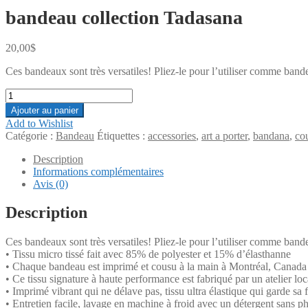
bandeau collection Tadasana
20,00
$
Ces bandeaux sont très versatiles! Pliez-le pour l’utiliser comme b
quantité
de
Ajouter au panier
bandeau
Add to Wishlist
collection
Catégorie :
Bandeau
Étiquettes :
accessories
,
art a porter
,
bandana
,
co
Tadasana
Description
Informations complémentaires
Avis (0)
Description
Ces bandeaux sont très versatiles! Pliez-le pour l’utiliser comme b
• Tissu micro tissé fait avec 85% de polyester et 15% d’élasthanne
• Chaque bandeau est imprimé et cousu à la main à Montréal, Canada
• Ce tissu signature à haute performance est fabriqué par un atelier lo
• Imprimé vibrant qui ne délave pas, tissu ultra élastique qui garde sa 
• Entretien facile, lavage en machine à froid avec un détergent sans p