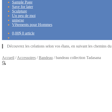
Sample Page
Save for later
Sculpture
Un peu de moi
unisexe
Vêtements pour Hommes
0,00
$
0 article
Découvrez les créations selon vos élans, en suivant les chemins d
Accueil
/
Accessoires
/
Bandeau
/
bandeau collection Tadasana
🔍