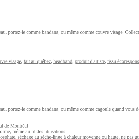
andeau, portez-le comme bandana, ou même comme couvre visage Collectio
uvre visage
,
fait au québec
,
headband
,
produit d'artiste
,
tissu écorespon
andeau, portez-le comme bandana, ou même comme cagoule quand vous dév
cal de Montréal
forme, même au fil des utilisations
hosphate, séchage au sèche-linge à chaleur moyenne ou haute, ne pas util