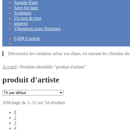
Sample Page
Save for later
Sculpture
Un peu de moi
unisexe
Vêtements pour Hommes
0,00
$
0 article
Découvrez les créations selon vos élans, en suivant les chemins d
Accueil
/
Produits identifiés “produit d'artiste”
produit d'artiste
Affichage de 1–12 sur 54 résultats
1
2
3
4