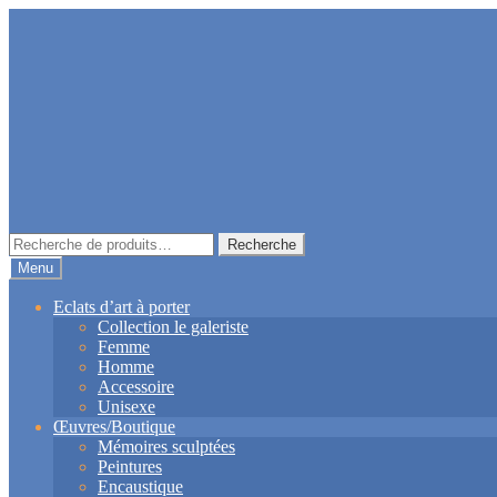
Aller
Aller
à
au
la
contenu
navigation
Recherche
Recherche
pour :
Menu
Eclats d’art à porter
Collection le galeriste
Femme
Homme
Accessoire
Unisexe
Œuvres/Boutique
Mémoires sculptées
Peintures
Encaustique