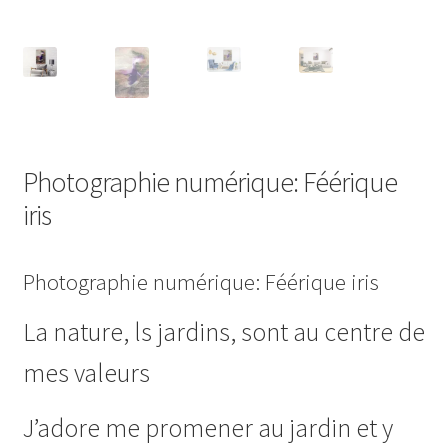
Photographie numérique
Privacy Policy
Retour de marchandises
Sample Page
Photographie numérique: Féérique
iris
Save for later
Sculpture
Photographie numérique: Féérique iris
Un peu de moi
La nature, ls jardins, sont au centre de
mes valeurs
unisexe
J’adore me promener au jardin et y
Vêtements pour Hommes