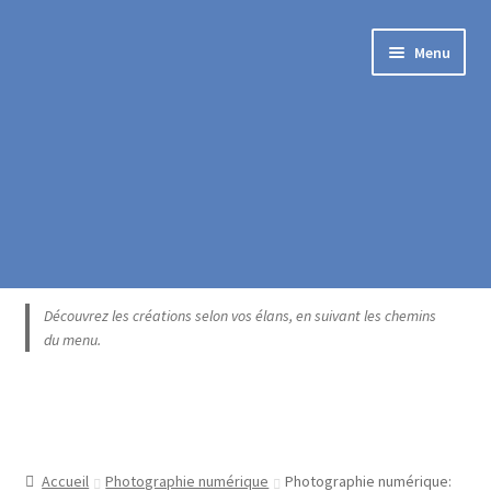
Aller
Aller
Menu
à
au
la
contenu
navigation
Accueil
Découvrez les créations selon vos élans, en suivant les chemins
du menu.
Blogue
Boutique exclusive
Catégories
Accueil
Photographie numérique
Photographie numérique: