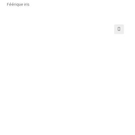
Féérique iris
Commande
Contact
🔍
Installation
Ma bio
Mon compte
Panier
Peinture
Peinture Encaustique