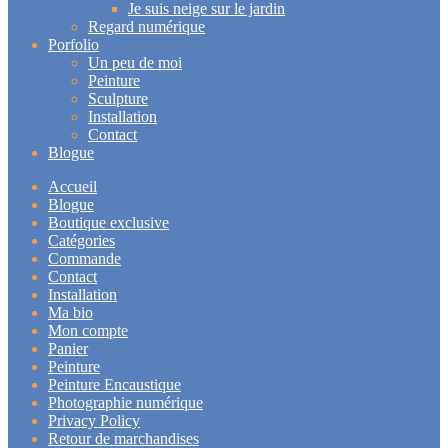
Je suis neige sur le jardin
Regard numérique
Porfolio
Un peu de moi
Peinture
Sculpture
Installation
Contact
Blogue
Accueil
Blogue
Boutique exclusive
Catégories
Commande
Contact
Installation
Ma bio
Mon compte
Panier
Peinture
Peinture Encaustique
Photographie numérique
Privacy Policy
Retour de marchandises