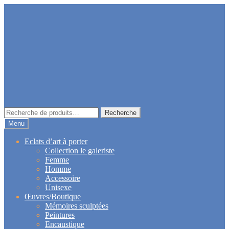
Aller
Aller
à
au
la
contenu
navigation
Recherche
Recherche
pour :
Menu
Eclats d’art à porter
Collection le galeriste
Femme
Homme
Accessoire
Unisexe
Œuvres/Boutique
Mémoires sculptées
Peintures
Encaustique