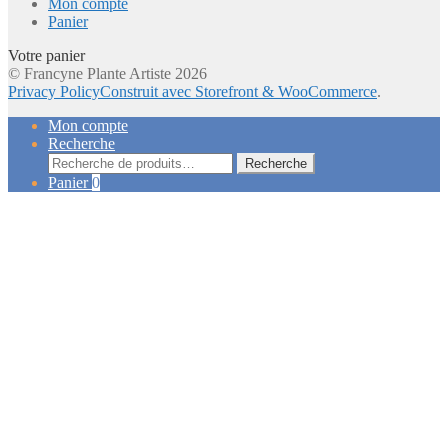
Mon compte
Panier
Votre panier
© Francyne Plante Artiste 2026
Privacy Policy
Construit avec Storefront & WooCommerce
.
Mon compte
Recherche
Recherche
Recherche
pour :
Panier
0