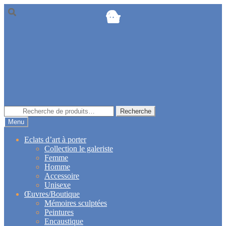
Aller
Aller
à
au
la
contenu
navigation
Recherche
Recherche
pour :
Menu
Eclats d’art à porter
Collection le galeriste
Femme
Homme
Accessoire
Unisexe
Œuvres/Boutique
Mémoires sculptées
Peintures
Encaustique