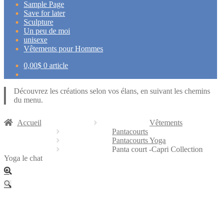
Sample Page
Save for later
Sculpture
Un peu de moi
unisexe
Vêtements pour Hommes
0,00
$
0 article
Découvrez les créations selon vos élans, en suivant les chemins
du menu.
Accueil
Vêtements
Pantacourts
Pantacourts Yoga
Panta court -Capri Collection
Yoga le chat
🔍