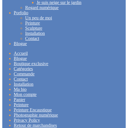
Je suis neige sur le jardin
Regard numérique
Porfolio
Un peu de moi
Peinture
Sculpture
Installation
Contact
Blogue
Accueil
Blogue
Boutique exclusive
Catégories
Commande
Contact
Installation
Ma bio
Mon compte
Panier
Peinture
Peinture Encaustique
Photographie numérique
Privacy Policy
Retour de marchandises