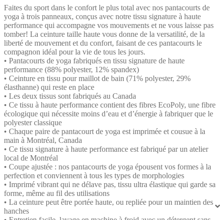
Faites du sport dans le confort le plus total avec nos pantacourts de
yoga à trois panneaux, conçus avec notre tissu signature à haute
performance qui accompagne vos mouvements et ne vous laisse pas
tomber! La ceinture taille haute vous donne de la versatilité, de la
liberté de mouvement et du confort, faisant de ces pantacourts le
compagnon idéal pour la vie de tous les jours.
• Pantacourts de yoga fabriqués en tissu signature de haute
performance (88% polyester, 12% spandex)
• Ceinture en tissu pour maillot de bain (71% polyester, 29%
élasthanne) qui reste en place
• Les deux tissus sont fabriqués au Canada
• Ce tissu à haute performance contient des fibres EcoPoly, une fibre
écologique qui nécessite moins d’eau et d’énergie à fabriquer que le
polyester classique
• Chaque paire de pantacourt de yoga est imprimée et cousue à la
main à Montréal, Canada
• Ce tissu signature à haute performance est fabriqué par un atelier
local de Montréal
• Coupe ajustée : nos pantacourts de yoga épousent vos formes à la
perfection et conviennent à tous les types de morphologies
• Imprimé vibrant qui ne délave pas, tissu ultra élastique qui garde sa
forme, même au fil des utilisations
• La ceinture peut être portée haute, ou repliée pour un maintien des
hanches
• Entretien facile, lavage en machine à froid avec un détergent sans