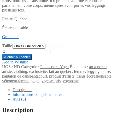
Étirez notre tissu sans limite, il reprendra sa forme et épousera
parfaitement votre corps, même après avoir portés vos leggings
plusieurs fois.
Fait au Québec
Écoresponsable
Grandeur
Taille
quantité
de
Ajouter au panier
Panta
Add to Wishlist
court
UGS :
ND
Catégorie :
Pantacourts Yoga
Étiquettes :
art a porter
,
-
artiste
,
clothing
,
exclusivité
,
fait au québec
,
femme
,
legging danse
,
Capri
pantalon de danspantacourt
,
produit d'artiste
,
tissus écoresponsable
,
Collection
vêtement femme
,
yoga
,
yoga-capris
,
yogapants
Yoga
le
Description
chat
Informations complémentaires
Avis (0)
Description