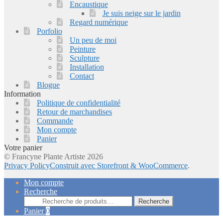
Encaustique
Je suis neige sur le jardin
Regard numérique
Porfolio
Un peu de moi
Peinture
Sculpture
Installation
Contact
Blogue
Information
Politique de confidentialité
Retour de marchandises
Commande
Mon compte
Panier
Votre panier
© Francyne Plante Artiste 2026
Privacy Policy
Construit avec Storefront & WooCommerce
.
Mon compte
Recherche
Recherche
Recherche
pour :
Panier
0