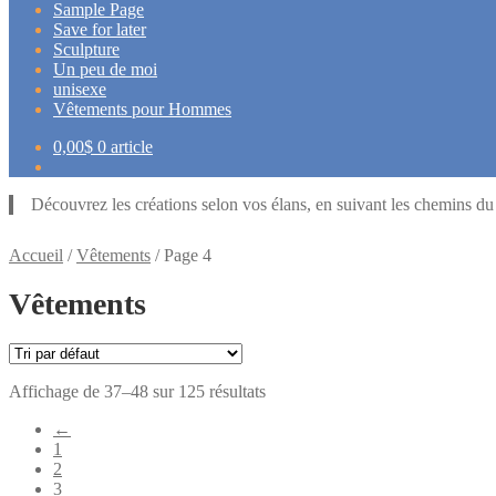
Sample Page
Save for later
Sculpture
Un peu de moi
unisexe
Vêtements pour Hommes
0,00
$
0 article
Découvrez les créations selon vos élans, en suivant les chemins d
Accueil
/
Vêtements
/
Page 4
Vêtements
Affichage de 37–48 sur 125 résultats
←
1
2
3