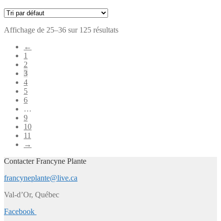
Affichage de 25–36 sur 125 résultats
←
1
2
3
4
5
6
…
9
10
11
→
Contacter Francyne Plante
francyneplante@live.ca
Val-d’Or, Québec
Facebook