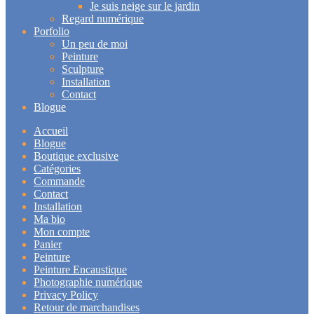
Je suis neige sur le jardin
Regard numérique
Porfolio
Un peu de moi
Peinture
Sculpture
Installation
Contact
Blogue
Accueil
Blogue
Boutique exclusive
Catégories
Commande
Contact
Installation
Ma bio
Mon compte
Panier
Peinture
Peinture Encaustique
Photographie numérique
Privacy Policy
Retour de marchandises