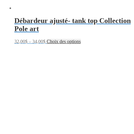
Débardeur ajusté- tank top Collection
Pole art
32,00
$
–
34,00
$
Choix des options