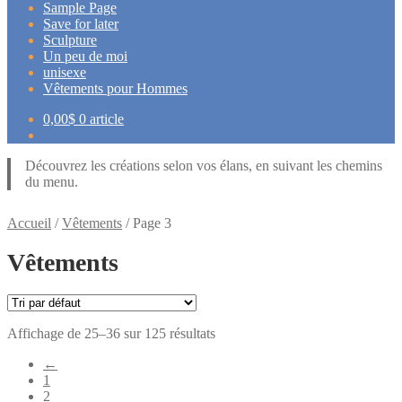
Sample Page
Save for later
Sculpture
Un peu de moi
unisexe
Vêtements pour Hommes
0,00
$
0 article
Découvrez les créations selon vos élans, en suivant les chemins
du menu.
Accueil
/
Vêtements
/
Page 3
Vêtements
Affichage de 25–36 sur 125 résultats
←
1
2