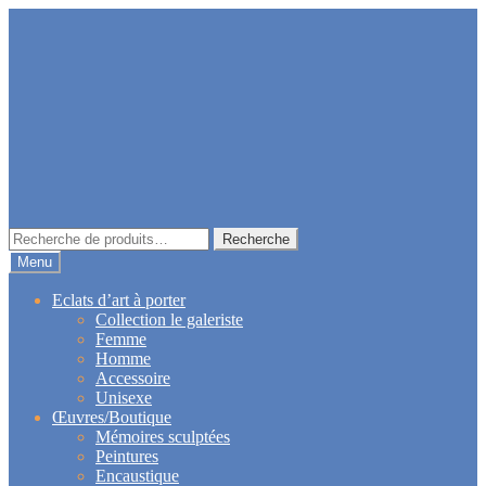
Aller
Aller
à
au
la
contenu
navigation
Recherche
Recherche
pour :
Menu
Eclats d’art à porter
Collection le galeriste
Femme
Homme
Accessoire
Unisexe
Œuvres/Boutique
Mémoires sculptées
Peintures
Encaustique