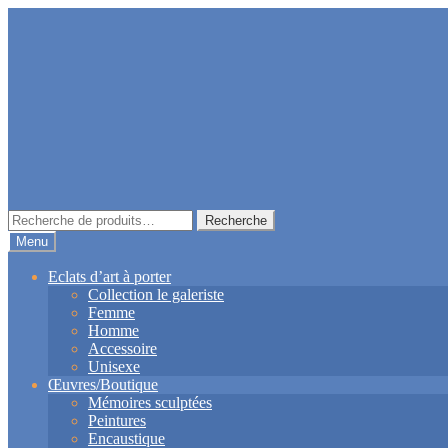
Aller
Aller
à
au
la
contenu
navigation
Recherche
Recherche
pour :
Menu
Eclats d’art à porter
Collection le galeriste
Femme
Homme
Accessoire
Unisexe
Œuvres/Boutique
Mémoires sculptées
Peintures
Encaustique