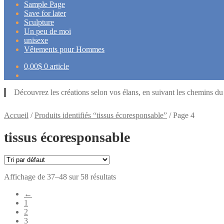
Sample Page
Save for later
Sculpture
Un peu de moi
unisexe
Vêtements pour Hommes
0,00
$
0 article
Découvrez les créations selon vos élans, en suivant les chemins d
Accueil
/
Produits identifiés “tissus écoresponsable”
/
Page 4
tissus écoresponsable
Affichage de 37–48 sur 58 résultats
←
1
2
3