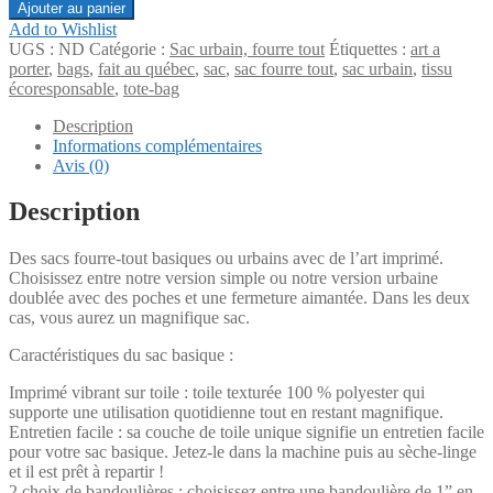
de
Ajouter au panier
Sac
Add to Wishlist
urbain,
UGS :
ND
Catégorie :
Sac urbain, fourre tout
Étiquettes :
art a
fourre-
porter
,
bags
,
fait au québec
,
sac
,
sac fourre tout
,
sac urbain
,
tissu
tout
écoresponsable
,
tote-bag
Collection
Les
Description
blues
Informations complémentaires
Avis (0)
Description
Des sacs fourre-tout basiques ou urbains avec de l’art imprimé.
Choisissez entre notre version simple ou notre version urbaine
doublée avec des poches et une fermeture aimantée. Dans les deux
cas, vous aurez un magnifique sac.
Caractéristiques du sac basique :
Imprimé vibrant sur toile : toile texturée 100 % polyester qui
supporte une utilisation quotidienne tout en restant magnifique.
Entretien facile : sa couche de toile unique signifie un entretien facile
pour votre sac basique. Jetez-le dans la machine puis au sèche-linge
et il est prêt à repartir !
2 choix de bandoulières : choisissez entre une bandoulière de 1” en