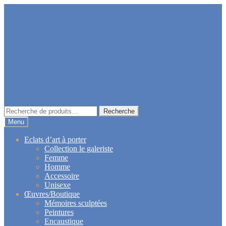
Aller
Aller
à
au
la
contenu
navigation
Recherche
Recherche
pour :
Menu
Eclats d’art à porter
Collection le galeriste
Femme
Homme
Accessoire
Unisexe
Œuvres/Boutique
Mémoires sculptées
Peintures
Encaustique