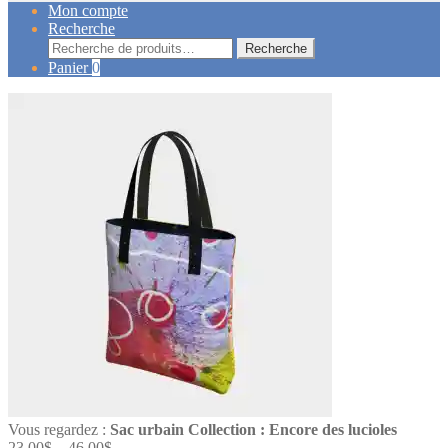
Mon compte
Recherche
Recherche
Recherche
pour :
Panier
0
Vous regardez :
Sac urbain Collection : Encore des lucioles
23,00
$
–
46,00
$