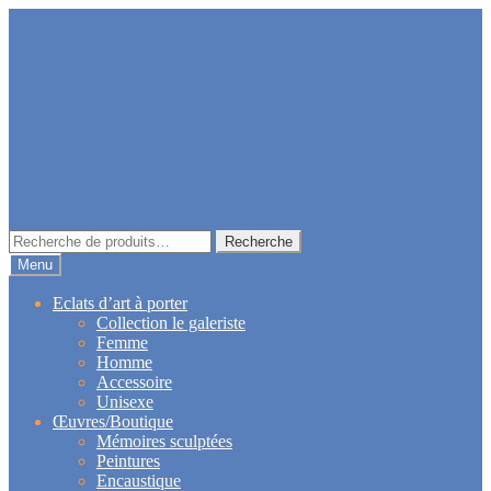
Aller
Aller
à
au
la
contenu
navigation
Recherche
Recherche
pour :
Menu
Eclats d’art à porter
Collection le galeriste
Femme
Homme
Accessoire
Unisexe
Œuvres/Boutique
Mémoires sculptées
Peintures
Encaustique