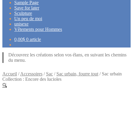
Sample Page
Save for later
Sculpture
Un peu de moi
unisexe
Vêtements pour Hommes
0,00
$
0 article
Découvrez les créations selon vos élans, en suivant les chemins
du menu.
Accueil
/
Accessoires
/
Sac
/
Sac urbain, fourre tout
/
Sac urbain
Collection : Encore des lucioles
🔍