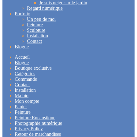
Je suis neige sur le jardin
Regard numérique
Porfolio
Un peu de moi
Peinture
Sculpture
Installation
Contact
Blogue
Accueil
Blogue
Boutique exclusive
Catégories
Commande
Contact
Installation
Ma bio
Mon compte
Panier
Peinture
Peinture Encaustique
Photographie numérique
Privacy Policy
Retour de marchandises