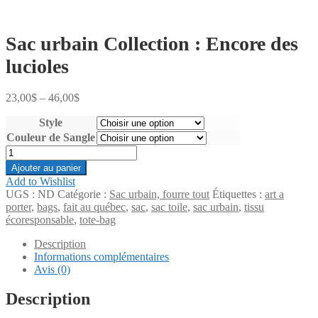
Sac urbain Collection : Encore des
lucioles
23,00
$
–
46,00
$
Style
Couleur de Sangle
quantité
de
Ajouter au panier
Sac
Add to Wishlist
urbain
UGS :
ND
Catégorie :
Sac urbain, fourre tout
Étiquettes :
art a
Collection
porter
,
bags
,
fait au québec
,
sac
,
sac toile
,
sac urbain
,
tissu
:
écoresponsable
,
tote-bag
Encore
des
Description
lucioles
Informations complémentaires
Avis (0)
Description