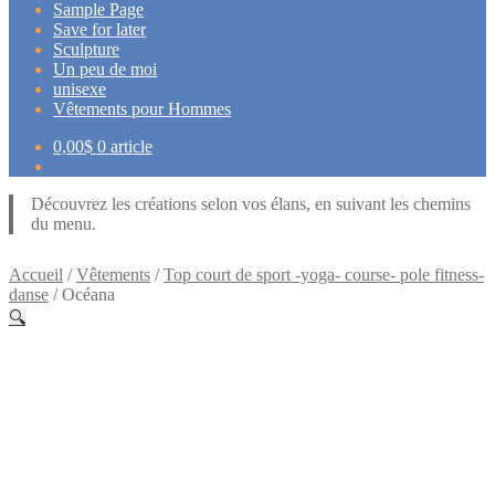
Sample Page
Save for later
Sculpture
Un peu de moi
unisexe
Vêtements pour Hommes
0,00
$
0 article
Découvrez les créations selon vos élans, en suivant les chemins
du menu.
Accueil
/
Vêtements
/
Top court de sport -yoga- course- pole fitness-
danse
/
Océana
🔍