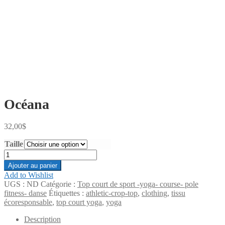
Océana
32,00
$
Taille
quantité
de
Ajouter au panier
Océana
Add to Wishlist
UGS :
ND
Catégorie :
Top court de sport -yoga- course- pole
fitness- danse
Étiquettes :
athletic-crop-top
,
clothing
,
tissu
écoresponsable
,
top court yoga
,
yoga
Description