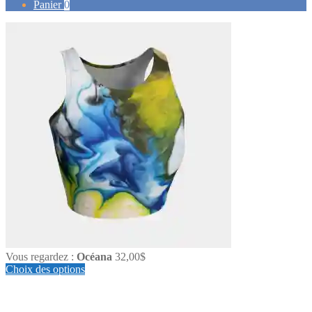
pour :
Panier
0
Vous regardez :
Océana
32,00
$
Choix des options