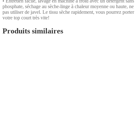
• Entretien facile, lavage en machine à froid avec un détergent sans
phosphate, séchage au sèche-linge à chaleur moyenne ou haute, ne
pas utiliser de javel. Le tissu sèche rapidement, vous pourrez porter
votre top court très vite!
Produits similaires