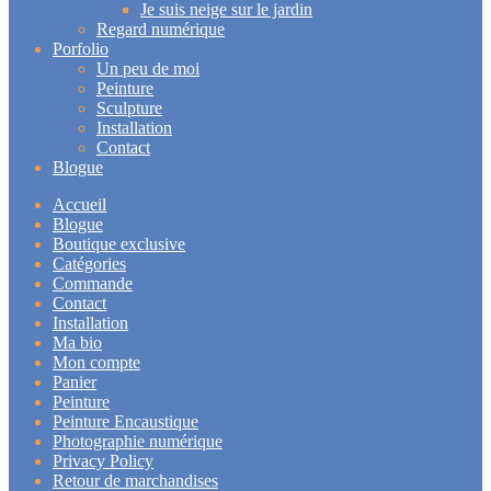
Je suis neige sur le jardin
Regard numérique
Porfolio
Un peu de moi
Peinture
Sculpture
Installation
Contact
Blogue
Accueil
Blogue
Boutique exclusive
Catégories
Commande
Contact
Installation
Ma bio
Mon compte
Panier
Peinture
Peinture Encaustique
Photographie numérique
Privacy Policy
Retour de marchandises