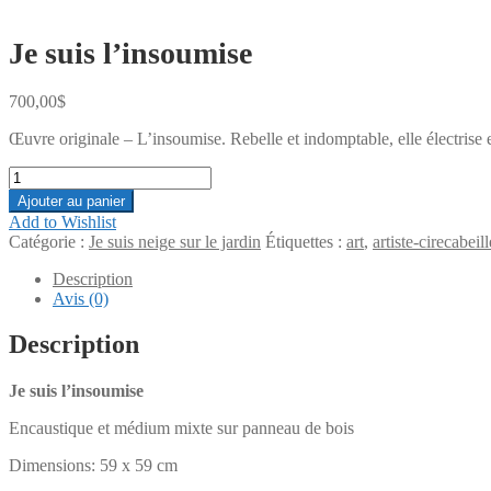
Je suis l’insoumise
700,00
$
Œuvre originale – L’insoumise. Rebelle et indomptable, elle électrise 
quantité
de
Ajouter au panier
Je
Add to Wishlist
suis
Catégorie :
Je suis neige sur le jardin
Étiquettes :
art
,
artiste-cirecabeill
l'insoumise
Description
Avis (0)
Description
Je suis l’insoumise
Encaustique et médium mixte sur panneau de bois
Dimensions: 59 x 59 cm