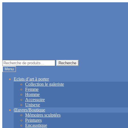
Aller
Aller
à
au
la
contenu
navigation
Recherche
Recherche
pour :
Menu
Eclats d’art à porter
Collection le galeriste
Femme
Homme
Accessoire
Unisexe
Œuvres/Boutique
Mémoires sculptées
Peintures
Encaustique