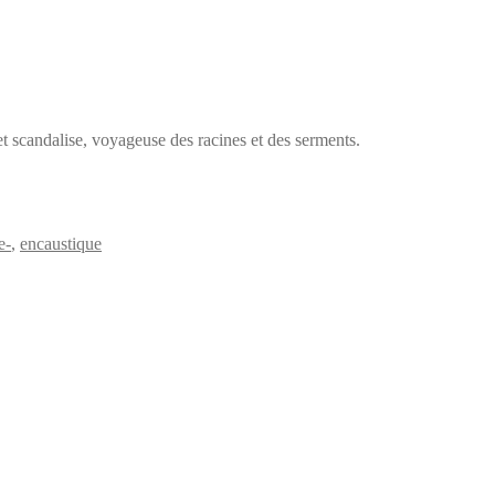
et scandalise, voyageuse des racines et des serments.
e-
,
encaustique