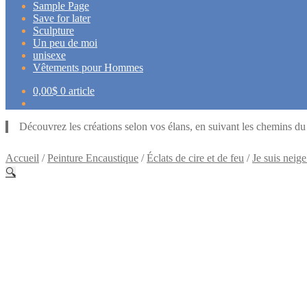
Sample Page
Save for later
Sculpture
Un peu de moi
unisexe
Vêtements pour Hommes
0,00
$
0 article
Découvrez les créations selon vos élans, en suivant les chemins d
Accueil
/
Peinture Encaustique
/
Éclats de cire et de feu
/
Je suis neige
🔍