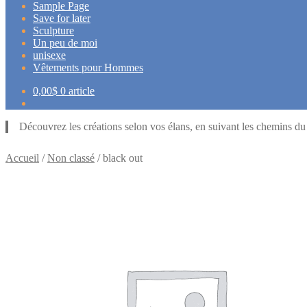
Sample Page
Save for later
Sculpture
Un peu de moi
unisexe
Vêtements pour Hommes
0,00
$
0 article
Découvrez les créations selon vos élans, en suivant les chemins d
Accueil
/
Non classé
/
black out