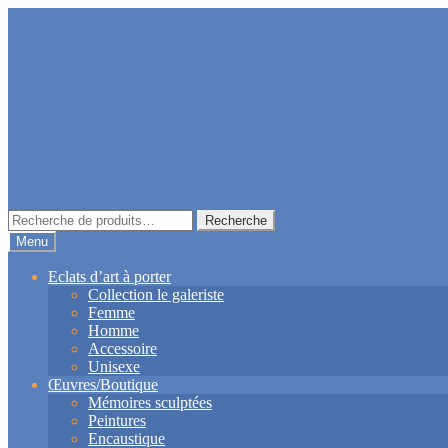
Aller
Aller
à
au
la
contenu
navigation
Recherche
Recherche
pour :
Menu
Eclats d’art à porter
Collection le galeriste
Femme
Homme
Accessoire
Unisexe
Œuvres/Boutique
Mémoires sculptées
Peintures
Encaustique