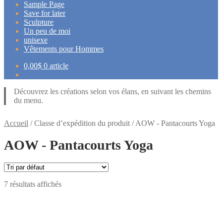
Sample Page
Save for later
Sculpture
Un peu de moi
unisexe
Vêtements pour Hommes
0,00
$
0 article
Découvrez les créations selon vos élans, en suivant les chemins
du menu.
Accueil
/
Classe d’expédition du produit
/
AOW - Pantacourts Yoga
AOW - Pantacourts Yoga
7 résultats affichés