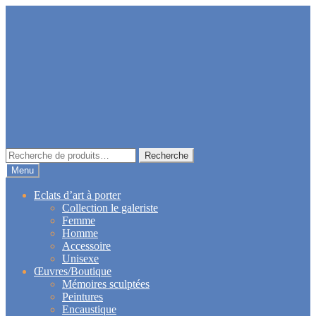
Aller
Aller
à
au
la
contenu
navigation
Recherche
Recherche
pour :
Menu
Eclats d’art à porter
Collection le galeriste
Femme
Homme
Accessoire
Unisexe
Œuvres/Boutique
Mémoires sculptées
Peintures
Encaustique