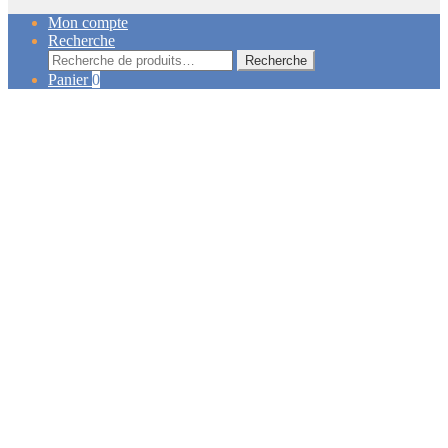
Mon compte
Recherche
Recherche
Recherche
pour :
Panier
0