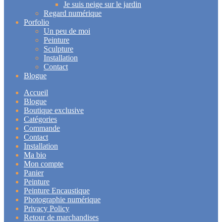
Je suis neige sur le jardin
Regard numérique
Porfolio
Un peu de moi
Peinture
Sculpture
Installation
Contact
Blogue
Accueil
Blogue
Boutique exclusive
Catégories
Commande
Contact
Installation
Ma bio
Mon compte
Panier
Peinture
Peinture Encaustique
Photographie numérique
Privacy Policy
Retour de marchandises