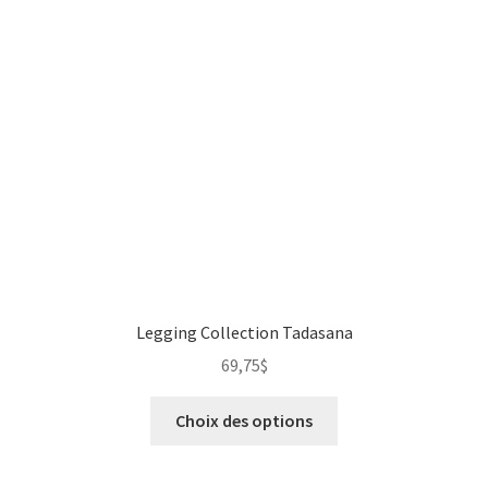
Photographie numérique
Privacy Policy
Retour de marchandises
Sample Page
Save for later
Sculpture
Legging Collection Tadasana
Un peu de moi
69,75
$
unisexe
Choix des options
Vêtements pour Hommes