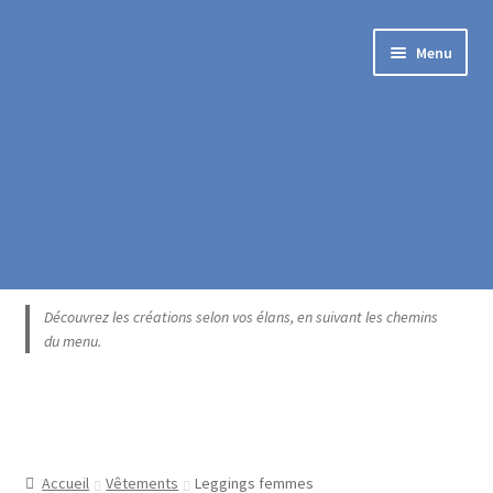
Aller
Aller
Menu
à
au
la
contenu
navigation
Accueil
Découvrez les créations selon vos élans, en suivant les chemins
du menu.
Blogue
Boutique exclusive
Catégories
Accueil
Vêtements
Leggings femmes