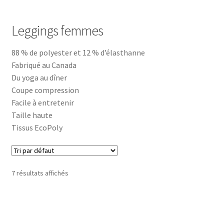
Commande
Leggings femmes
Contact
88 % de polyester et 12 % d’élasthanne
Fabriqué au Canada
Installation
Du yoga au dîner
Coupe compression
Ma bio
Facile à entretenir
Taille haute
Mon compte
Tissus EcoPoly
Panier
Peinture
7 résultats affichés
Peinture Encaustique