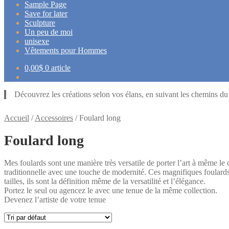
Sample Page
Save for later
Sculpture
Un peu de moi
unisexe
Vêtements pour Hommes
0,00
$
0 article
Découvrez les créations selon vos élans, en suivant les chemins d
Accueil
/
Accessoires
/
Foulard long
Foulard long
Mes foulards sont une manière très versatile de porter l’art à même l
traditionnelle avec une touche de modernité. Ces magnifiques foulards 
tailles, ils sont la définition même de la versatilité et l’élégance.
Portez le seul ou agencez le avec une tenue de la même collection.
Devenez l’artiste de votre tenue