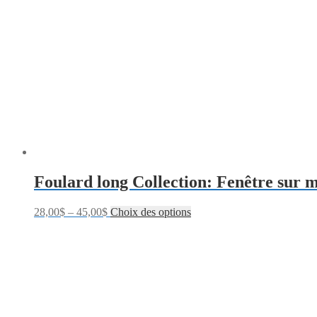
Foulard long Collection: Fenêtre sur 
28,00
$
–
45,00
$
Choix des options