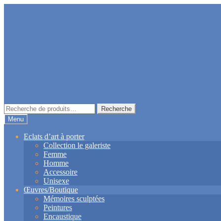
Aller
Aller
à
au
la
contenu
navigation
Recherche
Recherche
pour :
Menu
Eclats d’art à porter
Collection le galeriste
Femme
Homme
Accessoire
Unisexe
Œuvres/Boutique
Mémoires sculptées
Peintures
Encaustique