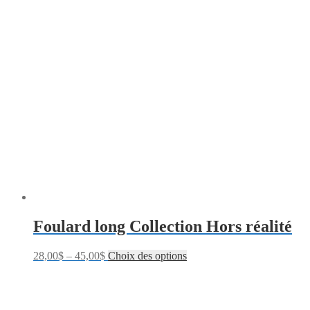
Foulard long Collection Hors réalité
28,00
$
–
45,00
$
Choix des options