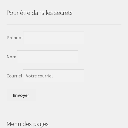
Sample Page
Pour être dans les secrets
Save for later
Sculpture
Prénom
Un peu de moi
Nom
unisexe
Vêtements pour Hommes
Courriel
Menu des pages