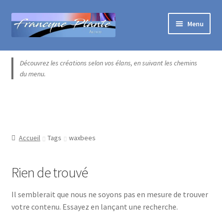
Aller
Aller
Menu
à
au
la
contenu
Accueil
navigation
Découvrez les créations selon vos élans, en suivant les chemins
du menu.
Blogue
Boutique exclusive
Catégories
Accueil
Tags
waxbees
Commande
Rien de trouvé
Contact
Il semblerait que nous ne soyons pas en mesure de trouver
votre contenu. Essayez en lançant une recherche.
Installation