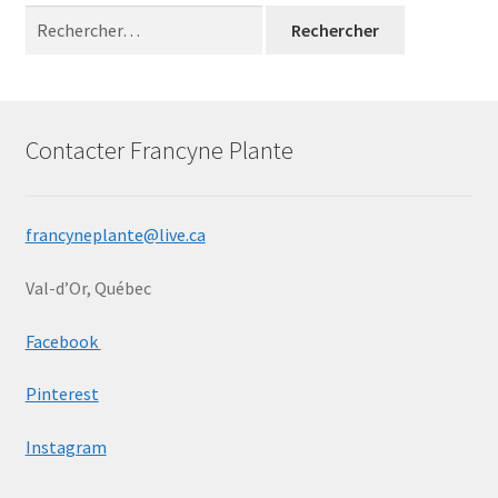
Rechercher :
Ma bio
Mon compte
Panier
Contacter Francyne Plante
Peinture
francyneplante@live.ca
Peinture Encaustique
Val-d’Or, Québec
Photographie numérique
Facebook
Privacy Policy
Pinterest
Retour de marchandises
Instagram