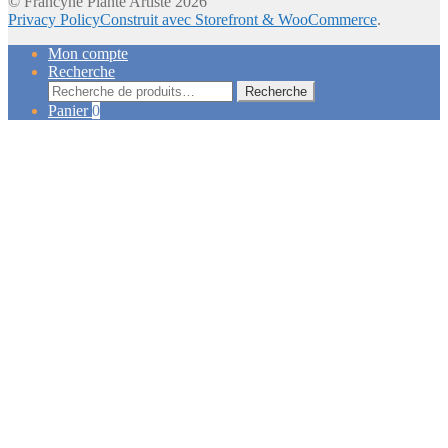
© Francyne Plante Artiste 2026
Privacy Policy
Construit avec Storefront & WooCommerce
.
Mon compte
Recherche
Recherche
Recherche
pour :
Panier
0