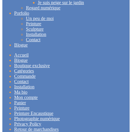
Je suis neige sur le jardin
Regard numérique
Porfolio
Un peu de moi
Peinture
Sculpture
Installation
Contact
Blogue
Accueil
Blogue
Boutique exclusive
Catégories
Commande
Contact
Installation
Ma bio
Mon compte
Panier
Peinture
Peinture Encaustique
Photographie numérique
Privacy Policy
Retour de marchandises