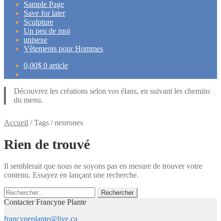
Sample Page
Save for later
Sculpture
Un peu de moi
unisexe
Vêtements pour Hommes
0,00
$
0 article
Découvrez les créations selon vos élans, en suivant les chemins
du menu.
Accueil
/
Tags
/
neurones
Rien de trouvé
Il semblerait que nous ne soyons pas en mesure de trouver votre
contenu. Essayez en lançant une recherche.
Rechercher :
Contacter Francyne Plante
francyneplante@live.ca