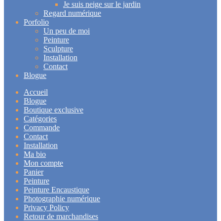
Je suis neige sur le jardin
Regard numérique
Porfolio
Un peu de moi
Peinture
Sculpture
Installation
Contact
Blogue
Accueil
Blogue
Boutique exclusive
Catégories
Commande
Contact
Installation
Ma bio
Mon compte
Panier
Peinture
Peinture Encaustique
Photographie numérique
Privacy Policy
Retour de marchandises