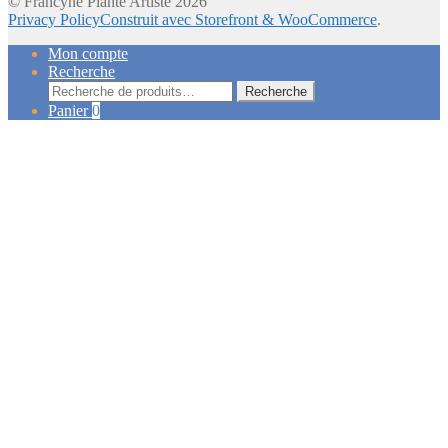
© Francyne Plante Artiste 2026
Privacy Policy
Construit avec Storefront & WooCommerce
.
Mon compte
Recherche
Recherche
Recherche
pour :
Panier
0