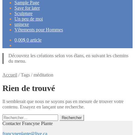
Sample Page
Save for later
Sculpture
Un peu de moi
unisexe
Vêtements pour Hommes
0,00
$
0 article
Découvrez les créations selon vos élans, en suivant les chemins
du menu.
Accueil
/
Tags
/
méditation
Rien de trouvé
Il semblerait que nous ne soyons pas en mesure de trouver votre
contenu. Essayez en lançant une recherche.
Rechercher :
Contacter Francyne Plante
francyneplante@live.ca