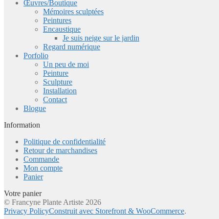
Œuvres/Boutique
Mémoires sculptées
Peintures
Encaustique
Je suis neige sur le jardin
Regard numérique
Porfolio
Un peu de moi
Peinture
Sculpture
Installation
Contact
Blogue
Information
Politique de confidentialité
Retour de marchandises
Commande
Mon compte
Panier
Votre panier
© Francyne Plante Artiste 2026
Privacy Policy
Construit avec Storefront & WooCommerce
.