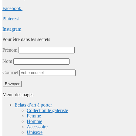
Facebook
Pinterest
Instagram
Pour être dans les secrets
Prénom
Nom
Courriel
Menu des pages
Eclats d’art à porter
Collection le galeriste
Femme
Homme
Accessoire
Unisexe