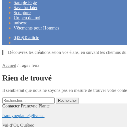
Sample Page
Save for later
Sculpture
Un peu de moi
unisexe
Vêtements pour Hommes
0,00
$
0 article
Découvrez les créations selon vos élans, en suivant les chemins d
Accueil
/
Tags
/
feux
Rien de trouvé
Il semblerait que nous ne soyons pas en mesure de trouver votre cont
Rechercher :
Contacter Francyne Plante
francyneplante@live.ca
Val-d’Or, Québec