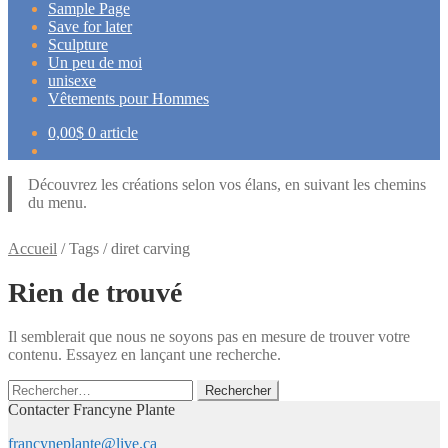
Sample Page
Save for later
Sculpture
Un peu de moi
unisexe
Vêtements pour Hommes
0,00
$
0 article
Découvrez les créations selon vos élans, en suivant les chemins
du menu.
Accueil
/
Tags
/
diret carving
Rien de trouvé
Il semblerait que nous ne soyons pas en mesure de trouver votre
contenu. Essayez en lançant une recherche.
Rechercher :
Contacter Francyne Plante
francyneplante@live.ca