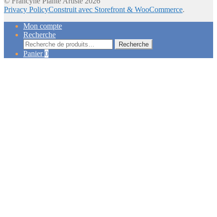
© Francyne Plante Artiste 2026
Privacy Policy
Construit avec Storefront & WooCommerce
.
Mon compte
Recherche
Recherche
Recherche
pour :
Panier
0