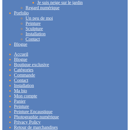
Je suis neige sur le jardin
Regard numérique
Porfolio
Un peu de moi
Peinture
Sculpture
Installation
Contact
Blogue
Accueil
Blogue
Boutique exclusive
Catégories
Commande
Contact
Installation
Ma bio
Mon compte
Panier
Peinture
Peinture Encaustique
Photographie numérique
Privacy Policy
Retour de marchandises