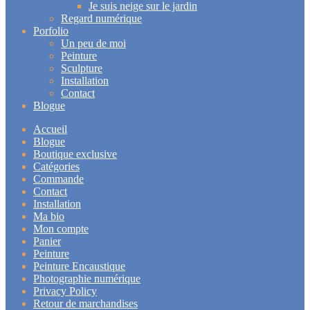
Je suis neige sur le jardin
Regard numérique
Porfolio
Un peu de moi
Peinture
Sculpture
Installation
Contact
Blogue
Accueil
Blogue
Boutique exclusive
Catégories
Commande
Contact
Installation
Ma bio
Mon compte
Panier
Peinture
Peinture Encaustique
Photographie numérique
Privacy Policy
Retour de marchandises