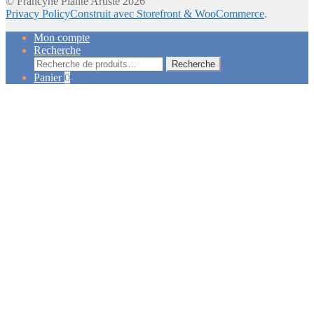
© Francyne Plante Artiste 2026
Privacy Policy
Construit avec Storefront & WooCommerce
.
Mon compte
Recherche
Recherche
Recherche
pour :
Panier
0