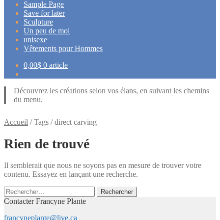
Sample Page
Save for later
Sculpture
Un peu de moi
unisexe
Vêtements pour Hommes
0,00
$
0 article
Découvrez les créations selon vos élans, en suivant les chemins
du menu.
Accueil
/
Tags
/
direct carving
Rien de trouvé
Il semblerait que nous ne soyons pas en mesure de trouver votre
contenu. Essayez en lançant une recherche.
Rechercher :
Contacter Francyne Plante
francyneplante@live.ca