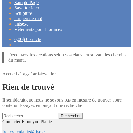
Sample Page
Save for later
Sculpture
Un peu de moi
unisexe
Vêtements pour Hommes
0,00
$
0 article
Découvrez les créations selon vos élans, en suivant les chemins
du menu.
Accueil
/
Tags
/
artistevaldor
Rien de trouvé
Il semblerait que nous ne soyons pas en mesure de trouver votre
contenu. Essayez en lançant une recherche.
Rechercher :
Contacter Francyne Plante
francyneplante@live.ca