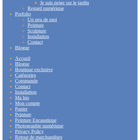
Je suis neige sur le jardin
Regard numérique
Porfolio
Un peu de moi
Peinture
Sculpture
Installation
Contact
Blogue
Accueil
Blogue
Boutique exclusive
Catégories
Commande
Contact
Installation
Ma bio
Mon compte
Panier
Peinture
Peinture Encaustique
Photographie numérique
Privacy Policy
Retour de marchandises