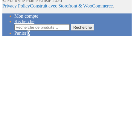
© Francyne Plante Artiste 2026
Privacy Policy
Construit avec Storefront & WooCommerce
.
Mon compte
Recherche
Recherche
Recherche
pour :
Panier
0