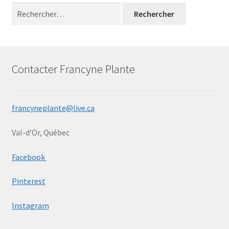
Rechercher :
Ma bio
Mon compte
Panier
Contacter Francyne Plante
Peinture
francyneplante@live.ca
Peinture Encaustique
Val-d’Or, Québec
Photographie numérique
Facebook
Privacy Policy
Pinterest
Retour de marchandises
Instagram