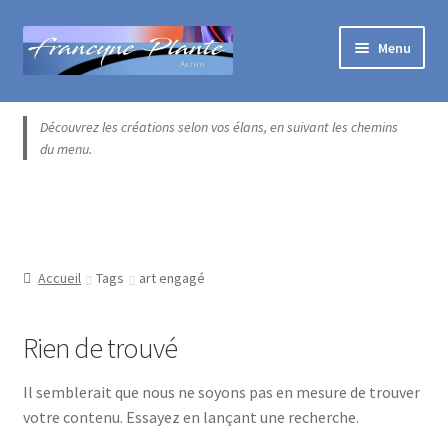
Aller
Aller
Menu
à
au
la
contenu
Accueil
navigation
Découvrez les créations selon vos élans, en suivant les chemins
du menu.
Blogue
Boutique exclusive
Catégories
Accueil
Tags
art engagé
Commande
Rien de trouvé
Contact
Il semblerait que nous ne soyons pas en mesure de trouver
votre contenu. Essayez en lançant une recherche.
Installation