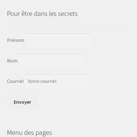
Sample Page
Pour être dans les secrets
Save for later
Sculpture
Prénom
Un peu de moi
Nom
unisexe
Vêtements pour Hommes
Courriel
Menu des pages