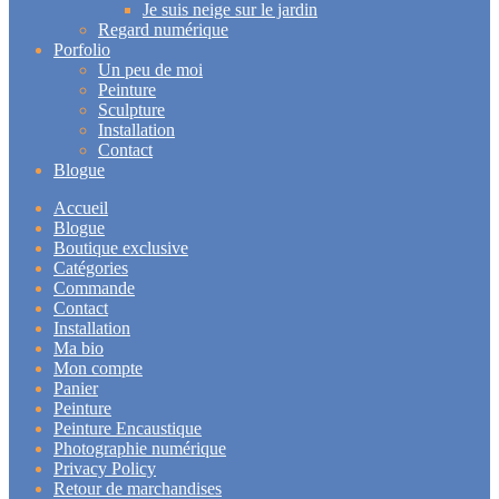
Je suis neige sur le jardin
Regard numérique
Porfolio
Un peu de moi
Peinture
Sculpture
Installation
Contact
Blogue
Accueil
Blogue
Boutique exclusive
Catégories
Commande
Contact
Installation
Ma bio
Mon compte
Panier
Peinture
Peinture Encaustique
Photographie numérique
Privacy Policy
Retour de marchandises