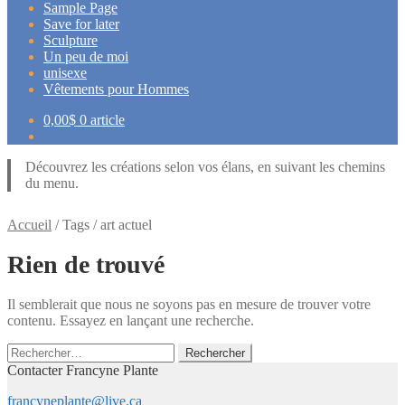
Sample Page
Save for later
Sculpture
Un peu de moi
unisexe
Vêtements pour Hommes
0,00
$
0 article
Découvrez les créations selon vos élans, en suivant les chemins
du menu.
Accueil
/
Tags
/
art actuel
Rien de trouvé
Il semblerait que nous ne soyons pas en mesure de trouver votre
contenu. Essayez en lançant une recherche.
Rechercher :
Contacter Francyne Plante
francyneplante@live.ca