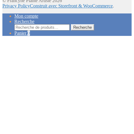
© Francyne Plante Artiste 2026
Privacy Policy
Construit avec Storefront & WooCommerce
.
Mon compte
Recherche
Recherche
Recherche
pour :
Panier
0