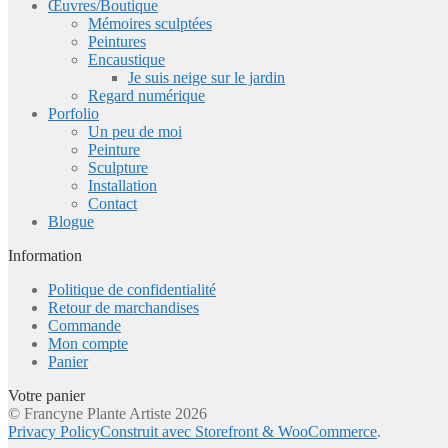
Œuvres/Boutique
Mémoires sculptées
Peintures
Encaustique
Je suis neige sur le jardin
Regard numérique
Porfolio
Un peu de moi
Peinture
Sculpture
Installation
Contact
Blogue
Information
Politique de confidentialité
Retour de marchandises
Commande
Mon compte
Panier
Votre panier
© Francyne Plante Artiste 2026
Privacy Policy
Construit avec Storefront & WooCommerce
.