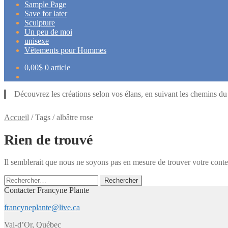
Sample Page
Save for later
Sculpture
Un peu de moi
unisexe
Vêtements pour Hommes
0,00
$
0 article
Découvrez les créations selon vos élans, en suivant les chemins d
Accueil
/
Tags
/
albâtre rose
Rien de trouvé
Il semblerait que nous ne soyons pas en mesure de trouver votre cont
Rechercher :
Contacter Francyne Plante
francyneplante@live.ca
Val-d’Or, Québec