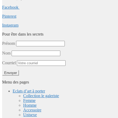
Facebook
Pinterest
Instagram
Pour être dans les secrets
Prénom
Nom
Courriel
Menu des pages
Eclats d’art à porter
Collection le galeriste
Femme
Homme
Accessoire
Unisexe