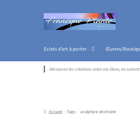
Aller
Aller
à
au
la
contenu
navigation
Eclats d’art à porter
Œuvres/Boutiq
Accueil
Blogue
Boutique exclusive
Catégories
Découvrez les créations selon vos élans, en suivan
Peinture Encaustique
Photographie numériq
Sculpture
Un peu de moi
unisexe
Vêtements 
Accueil
Tags
aculpture abstraite