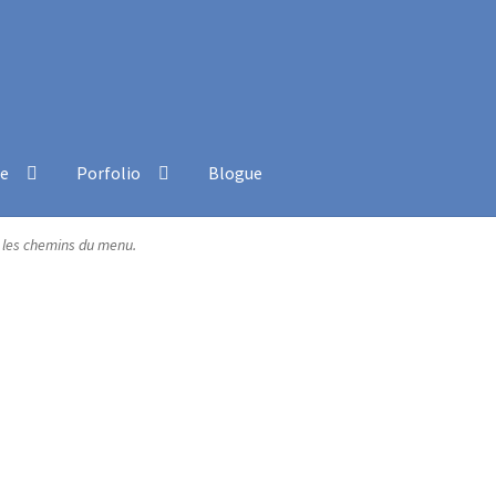
ue
Porfolio
Blogue
Commande
Contact
Installation
Ma bio
Mon compte
Panier
Pein
t les chemins du menu.
ue
Privacy Policy
Retour de marchandises
Sample Page
Save for la
pour Hommes