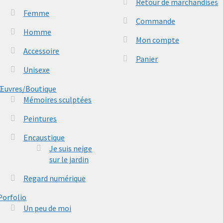
Retour de marchandises
Femme
Commande
Homme
Mon compte
Accessoire
Panier
Unisexe
Œuvres/Boutique
Mémoires sculptées
Peintures
Encaustique
Je suis neige
sur le jardin
Regard numérique
Porfolio
Un peu de moi