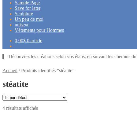
Sample Page
Save for later
Sculpture
Un peu de moi
unisexe
Vêtements pour Hommes
0,00
$
0 article
Découvrez les créations selon vos élans, en suivant les chemins d
Accueil
/
Produits identifiés “stéatite”
stéatite
4 résultats affichés