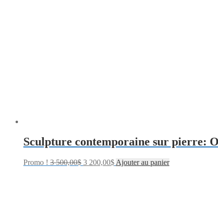
Sculpture contemporaine sur pierre: 
Promo !
3 500,00
$
3 200,00
$
Ajouter au panier