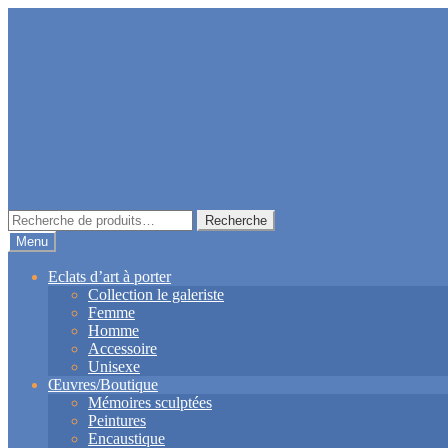
Aller
Aller
à
au
la
contenu
navigation
Recherche
Recherche
pour :
Menu
Eclats d’art à porter
Collection le galeriste
Femme
Homme
Accessoire
Unisexe
Œuvres/Boutique
Mémoires sculptées
Peintures
Encaustique