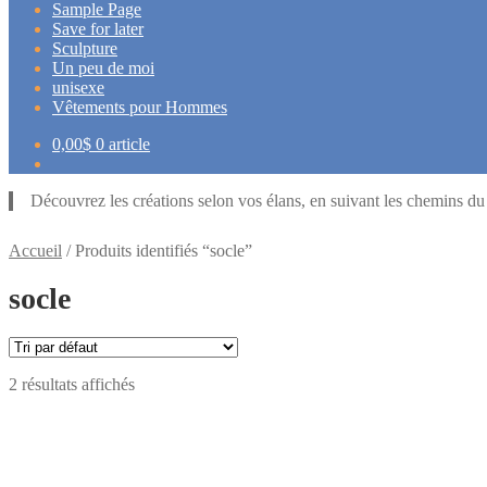
Sample Page
Save for later
Sculpture
Un peu de moi
unisexe
Vêtements pour Hommes
0,00
$
0 article
Découvrez les créations selon vos élans, en suivant les chemins d
Accueil
/
Produits identifiés “socle”
socle
2 résultats affichés