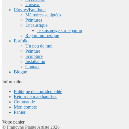
Unisexe
Œuvres/Boutique
Mémoires sculptées
Peintures
Encaustique
Je suis neige sur le jardin
Regard numérique
Porfolio
Un peu de moi
Peinture
Sculpture
Installation
Contact
Blogue
Information
Politique de confidentialité
Retour de marchandises
Commande
Mon compte
Panier
Votre panier
© Francyne Plante Artiste 2026