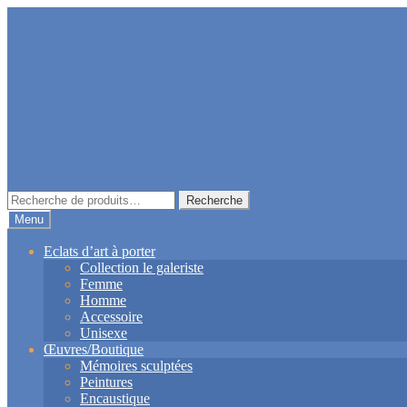
Aller
Aller
à
au
la
contenu
navigation
Recherche
Recherche
pour :
Menu
Eclats d’art à porter
Collection le galeriste
Femme
Homme
Accessoire
Unisexe
Œuvres/Boutique
Mémoires sculptées
Peintures
Encaustique