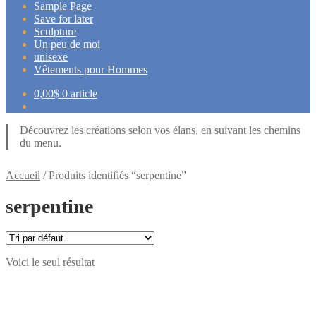
Sample Page
Save for later
Sculpture
Un peu de moi
unisexe
Vêtements pour Hommes
0,00
$
0 article
Découvrez les créations selon vos élans, en suivant les chemins
du menu.
Accueil
/
Produits identifiés “serpentine”
serpentine
Voici le seul résultat