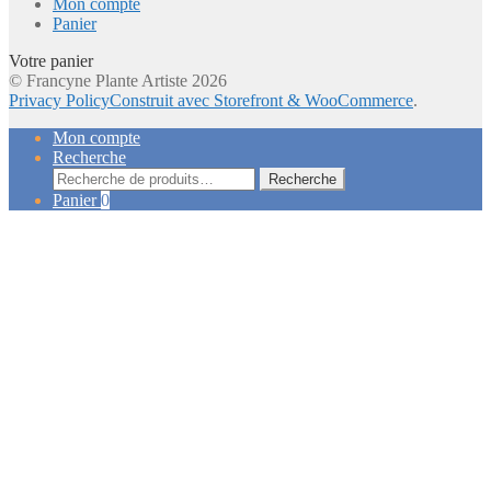
Mon compte
Panier
Votre panier
© Francyne Plante Artiste 2026
Privacy Policy
Construit avec Storefront & WooCommerce
.
Mon compte
Recherche
Recherche
Recherche
pour :
Panier
0