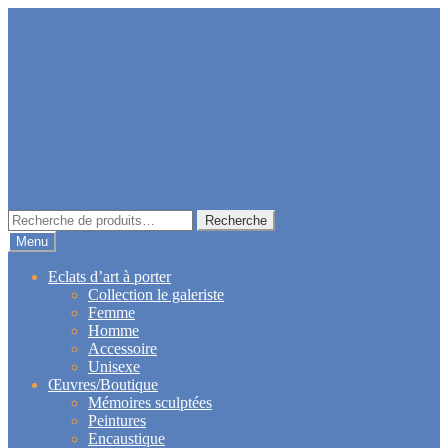
Aller
Aller
à
au
la
contenu
navigation
Recherche
Recherche
pour :
Menu
Eclats d’art à porter
Collection le galeriste
Femme
Homme
Accessoire
Unisexe
Œuvres/Boutique
Mémoires sculptées
Peintures
Encaustique