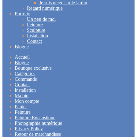
Je suis neige sur le jardin
Regard numérique
Porfolio
Un peu de moi
Peinture
Sculpture
Installation
Contact
Blogue
Accueil
Blogue
Boutique exclusive
Catégories
Commande
Contact
Installation
Ma bio
Mon compte
Panier
Peinture
Peinture Encaustique
Photographie numérique
Privacy Policy
Retour de marchandises