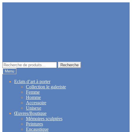
Aller
Aller
à
au
la
contenu
navigation
Recherche
Recherche
pour :
Menu
Eclats d’art à porter
Collection le galeriste
Femme
Homme
Accessoire
Unisexe
Œuvres/Boutique
Mémoires sculptées
Peintures
Encaustique