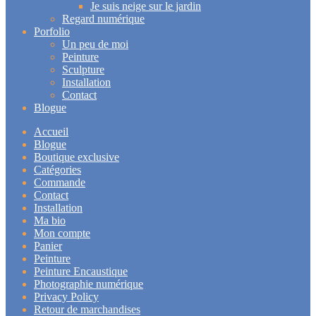
Je suis neige sur le jardin
Regard numérique
Porfolio
Un peu de moi
Peinture
Sculpture
Installation
Contact
Blogue
Accueil
Blogue
Boutique exclusive
Catégories
Commande
Contact
Installation
Ma bio
Mon compte
Panier
Peinture
Peinture Encaustique
Photographie numérique
Privacy Policy
Retour de marchandises