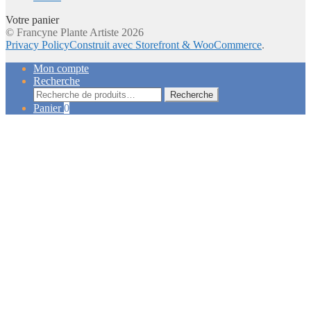
Votre panier
© Francyne Plante Artiste 2026
Privacy Policy
Construit avec Storefront & WooCommerce
.
Mon compte
Recherche
Recherche
Recherche
pour :
Panier
0