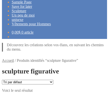
Sample Page
Save for later
Sculpture
Un peu de moi
unisexe
Vêtements pour Hommes
0,00
$
0 article
Découvrez les créations selon vos élans, en suivant les chemins
du menu.
Accueil
/
Produits identifiés “sculpture figurative”
sculpture figurative
Voici le seul résultat