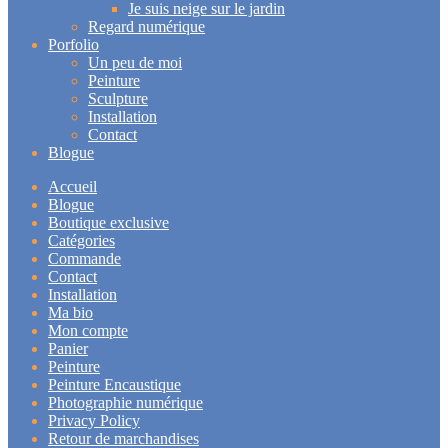
Je suis neige sur le jardin
Regard numérique
Porfolio
Un peu de moi
Peinture
Sculpture
Installation
Contact
Blogue
Accueil
Blogue
Boutique exclusive
Catégories
Commande
Contact
Installation
Ma bio
Mon compte
Panier
Peinture
Peinture Encaustique
Photographie numérique
Privacy Policy
Retour de marchandises