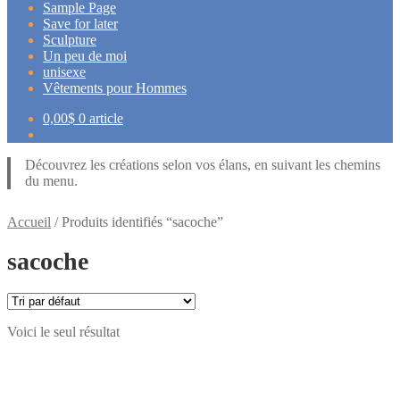
Sample Page
Save for later
Sculpture
Un peu de moi
unisexe
Vêtements pour Hommes
0,00
$
0 article
Découvrez les créations selon vos élans, en suivant les chemins
du menu.
Accueil
/
Produits identifiés “sacoche”
sacoche
Voici le seul résultat