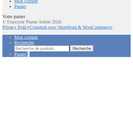
Mon compte
Panier
Votre panier
© Francyne Plante Artiste 2026
Privacy Policy
Construit avec Storefront & WooCommerce
.
Mon compte
Recherche
Recherche
Recherche
pour :
Panier
0