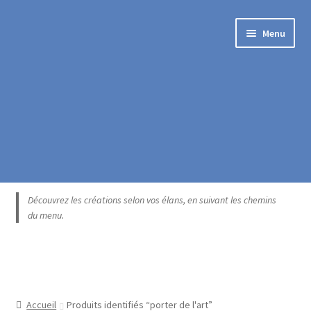
Aller
Aller
Menu
à
au
la
contenu
navigation
Accueil
Découvrez les créations selon vos élans, en suivant les chemins
du menu.
Blogue
Boutique exclusive
Catégories
Accueil
Produits identifiés “porter de l'art”