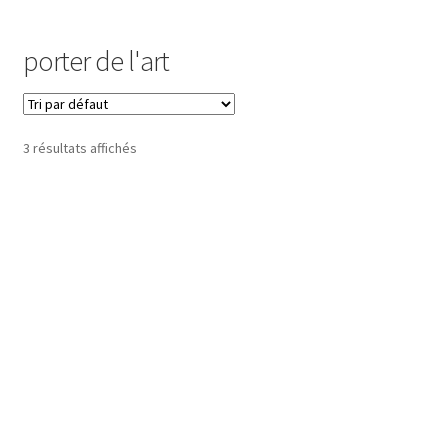
Commande
porter de l'art
Contact
Installation
3 résultats affichés
Ma bio
Mon compte
Panier
Peinture
Peinture Encaustique