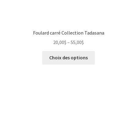
Photographie numérique
Privacy Policy
Foulard carré Collection Tadasana
Retour de marchandises
20,00
$
–
55,00
$
Sample Page
Choix des options
Save for later
Sculpture
Un peu de moi
unisexe
Vêtements pour Hommes