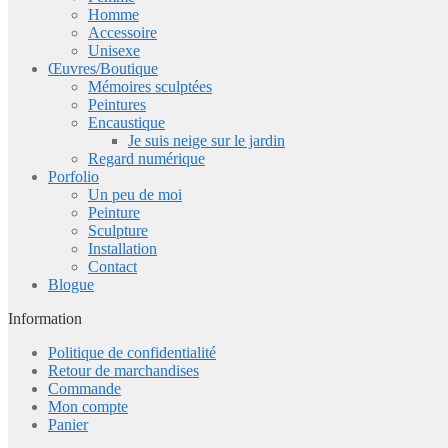
Homme
Accessoire
Unisexe
Œuvres/Boutique
Mémoires sculptées
Peintures
Encaustique
Je suis neige sur le jardin
Regard numérique
Porfolio
Un peu de moi
Peinture
Sculpture
Installation
Contact
Blogue
Information
Politique de confidentialité
Retour de marchandises
Commande
Mon compte
Panier