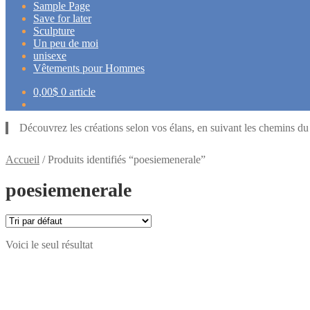
Sample Page
Save for later
Sculpture
Un peu de moi
unisexe
Vêtements pour Hommes
0,00
$
0 article
Découvrez les créations selon vos élans, en suivant les chemins d
Accueil
/
Produits identifiés “poesiemenerale”
poesiemenerale
Voici le seul résultat