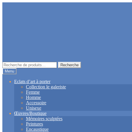
Aller
Aller
à
au
la
contenu
navigation
Recherche
Recherche
pour :
Menu
Eclats d’art à porter
Collection le galeriste
Femme
Homme
Accessoire
Unisexe
Œuvres/Boutique
Mémoires sculptées
Peintures
Encaustique