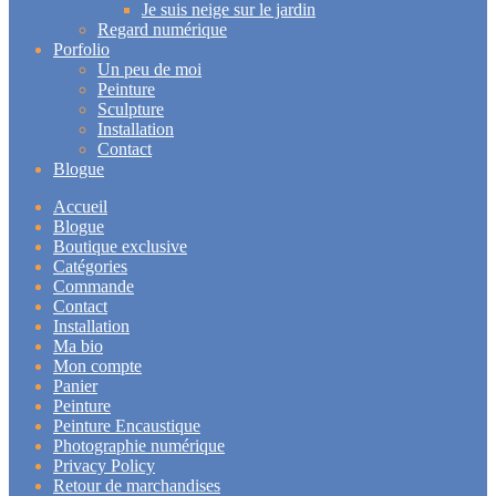
Je suis neige sur le jardin
Regard numérique
Porfolio
Un peu de moi
Peinture
Sculpture
Installation
Contact
Blogue
Accueil
Blogue
Boutique exclusive
Catégories
Commande
Contact
Installation
Ma bio
Mon compte
Panier
Peinture
Peinture Encaustique
Photographie numérique
Privacy Policy
Retour de marchandises