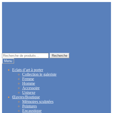
Aller
Aller
à
au
la
contenu
navigation
Recherche
Recherche
pour :
Menu
Eclats d’art à porter
Collection le galeriste
Femme
Homme
Accessoire
Unisexe
Œuvres/Boutique
Mémoires sculptées
Peintures
Encaustique