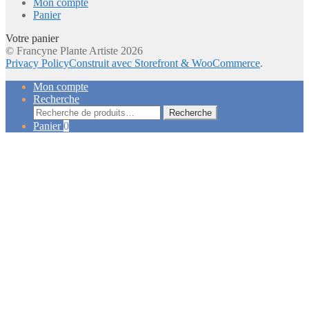
Mon compte
Panier
Votre panier
© Francyne Plante Artiste 2026
Privacy Policy
Construit avec Storefront & WooCommerce
.
Mon compte
Recherche
Recherche
Recherche
pour :
Panier
0