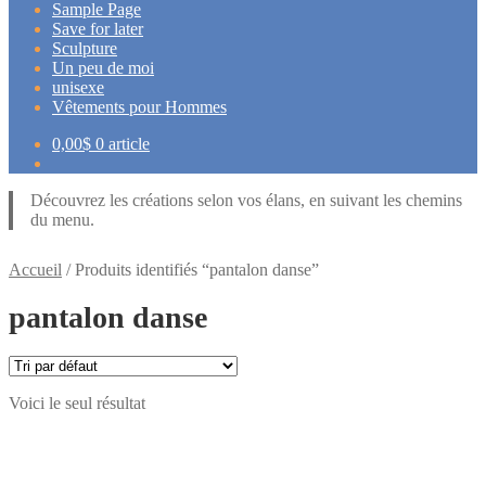
Sample Page
Save for later
Sculpture
Un peu de moi
unisexe
Vêtements pour Hommes
0,00
$
0 article
Découvrez les créations selon vos élans, en suivant les chemins
du menu.
Accueil
/
Produits identifiés “pantalon danse”
pantalon danse
Voici le seul résultat