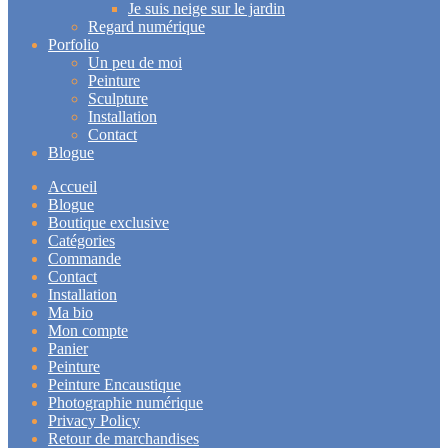
Je suis neige sur le jardin
Regard numérique
Porfolio
Un peu de moi
Peinture
Sculpture
Installation
Contact
Blogue
Accueil
Blogue
Boutique exclusive
Catégories
Commande
Contact
Installation
Ma bio
Mon compte
Panier
Peinture
Peinture Encaustique
Photographie numérique
Privacy Policy
Retour de marchandises