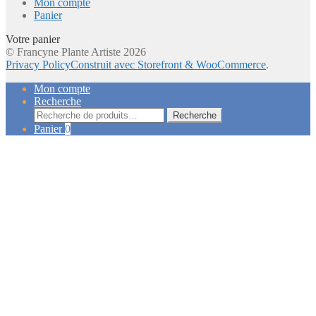
Mon compte
Panier
Votre panier
© Francyne Plante Artiste 2026
Privacy Policy
Construit avec Storefront & WooCommerce
.
Mon compte
Recherche
Recherche
Recherche
pour :
Panier
0