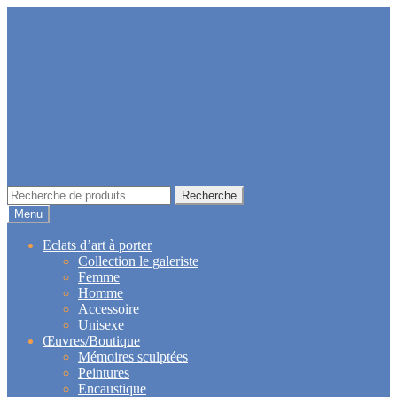
Aller
Aller
à
au
la
contenu
navigation
Recherche
Recherche
pour :
Menu
Eclats d’art à porter
Collection le galeriste
Femme
Homme
Accessoire
Unisexe
Œuvres/Boutique
Mémoires sculptées
Peintures
Encaustique