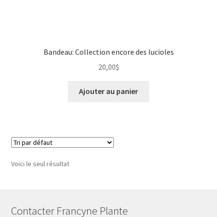
Photographie numérique
Privacy Policy
Bandeau: Collection encore des lucioles
Retour de marchandises
20,00
$
Sample Page
Ajouter au panier
Save for later
Sculpture
Un peu de moi
Voici le seul résultat
unisexe
Vêtements pour Hommes
Contacter Francyne Plante