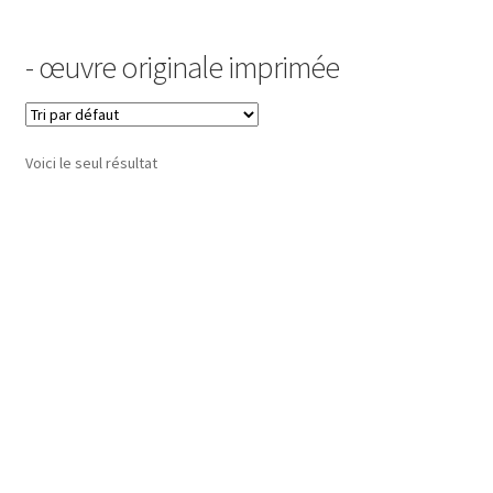
Commande
- œuvre originale imprimée
Contact
Installation
Voici le seul résultat
Ma bio
Mon compte
Panier
Peinture
Peinture Encaustique