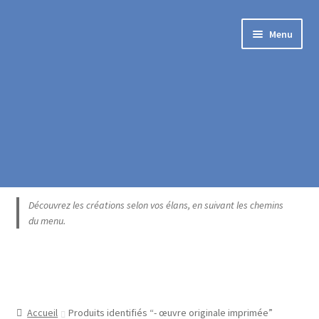
Aller
Aller
Menu
à
au
la
contenu
navigation
Accueil
Découvrez les créations selon vos élans, en suivant les chemins
du menu.
Blogue
Boutique exclusive
Catégories
Accueil
Produits identifiés “- œuvre originale imprimée”