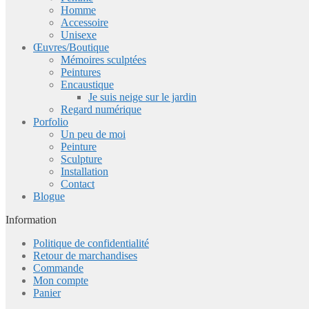
Homme
Accessoire
Unisexe
Œuvres/Boutique
Mémoires sculptées
Peintures
Encaustique
Je suis neige sur le jardin
Regard numérique
Porfolio
Un peu de moi
Peinture
Sculpture
Installation
Contact
Blogue
Information
Politique de confidentialité
Retour de marchandises
Commande
Mon compte
Panier