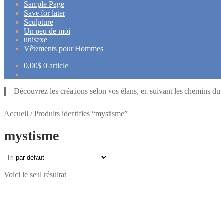
Sample Page
Save for later
Sculpture
Un peu de moi
unisexe
Vêtements pour Hommes
0,00
$
0 article
Découvrez les créations selon vos élans, en suivant les chemins d
Accueil
/
Produits identifiés “mystisme”
mystisme
Voici le seul résultat