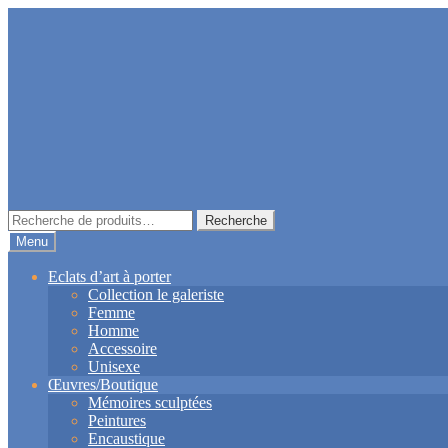
Aller
Aller
à
au
la
contenu
navigation
Recherche
Recherche
pour :
Menu
Eclats d’art à porter
Collection le galeriste
Femme
Homme
Accessoire
Unisexe
Œuvres/Boutique
Mémoires sculptées
Peintures
Encaustique