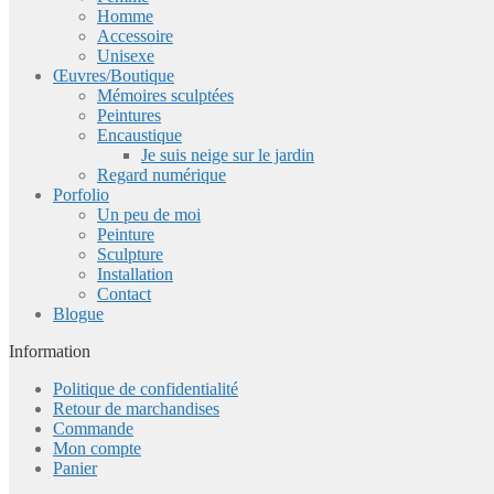
Homme
Accessoire
Unisexe
Œuvres/Boutique
Mémoires sculptées
Peintures
Encaustique
Je suis neige sur le jardin
Regard numérique
Porfolio
Un peu de moi
Peinture
Sculpture
Installation
Contact
Blogue
Information
Politique de confidentialité
Retour de marchandises
Commande
Mon compte
Panier