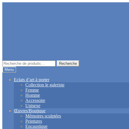
Aller
Aller
à
au
la
contenu
navigation
Recherche
Recherche
pour :
Menu
Eclats d’art à porter
Collection le galeriste
Femme
Homme
Accessoire
Unisexe
Œuvres/Boutique
Mémoires sculptées
Peintures
Encaustique