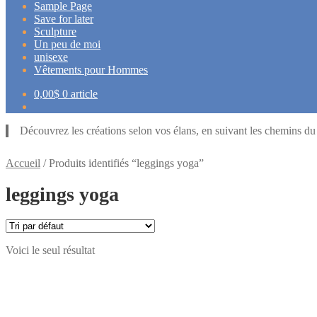
Sample Page
Save for later
Sculpture
Un peu de moi
unisexe
Vêtements pour Hommes
0,00
$
0 article
Découvrez les créations selon vos élans, en suivant les chemins d
Accueil
/
Produits identifiés “leggings yoga”
leggings yoga
Voici le seul résultat