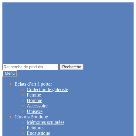
Aller
Aller
à
au
la
contenu
navigation
Recherche
Recherche
pour :
Menu
Eclats d’art à porter
Collection le galeriste
Femme
Homme
Accessoire
Unisexe
Œuvres/Boutique
Mémoires sculptées
Peintures
Encaustique