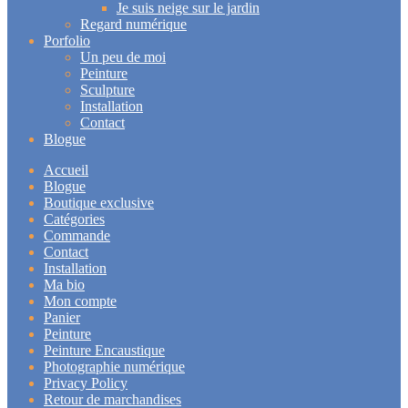
Je suis neige sur le jardin
Regard numérique
Porfolio
Un peu de moi
Peinture
Sculpture
Installation
Contact
Blogue
Accueil
Blogue
Boutique exclusive
Catégories
Commande
Contact
Installation
Ma bio
Mon compte
Panier
Peinture
Peinture Encaustique
Photographie numérique
Privacy Policy
Retour de marchandises