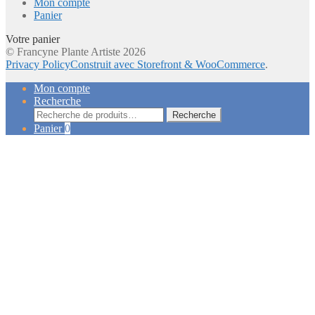
Mon compte
Panier
Votre panier
© Francyne Plante Artiste 2026
Privacy Policy
Construit avec Storefront & WooCommerce
.
Mon compte
Recherche
Recherche
Recherche
pour :
Panier
0