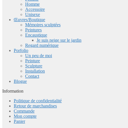
Homme
Accessoire
Unisexe
Œuvres/Boutique
Mémoires sculptées
Peintures
Encaustique
Je suis neige sur le jardin
Regard numérique
Porfolio
Un peu de moi
Peinture
Sculpture
Installation
Contact
Blogue
Information
Politique de confidentialité
Retour de marchandises
Commande
Mon compte
Panier