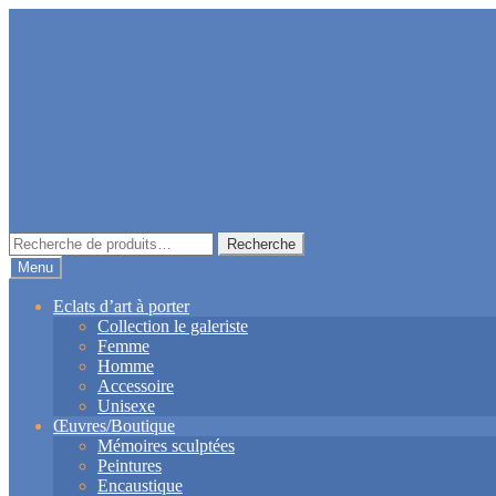
Aller
Aller
à
au
la
contenu
navigation
Recherche
Recherche
pour :
Menu
Eclats d’art à porter
Collection le galeriste
Femme
Homme
Accessoire
Unisexe
Œuvres/Boutique
Mémoires sculptées
Peintures
Encaustique