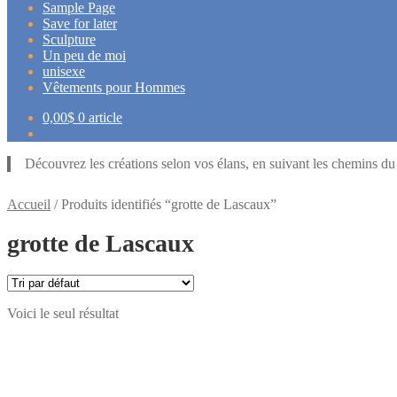
Sample Page
Save for later
Sculpture
Un peu de moi
unisexe
Vêtements pour Hommes
0,00
$
0 article
Découvrez les créations selon vos élans, en suivant les chemins d
Accueil
/
Produits identifiés “grotte de Lascaux”
grotte de Lascaux
Voici le seul résultat