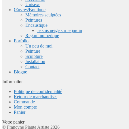
Unisexe
Œuvres/Boutique
Mémoires sculptées
Peintures
Encaustique
Je suis neige sur le jardin
Regard numérique
Porfolio
Un peu de moi
Peinture
Sculpture
Installation
Contact
Blogue
Information
Politique de confidentialité
Retour de marchandises
Commande
Mon compte
Panier
Votre panier
© Francyne Plante Artiste 2026