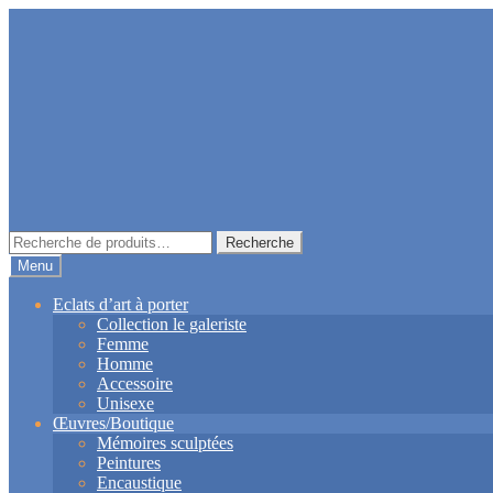
Aller
Aller
à
au
la
contenu
navigation
Recherche
Recherche
pour :
Menu
Eclats d’art à porter
Collection le galeriste
Femme
Homme
Accessoire
Unisexe
Œuvres/Boutique
Mémoires sculptées
Peintures
Encaustique