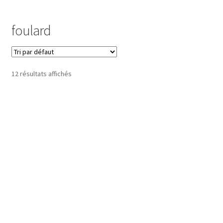
Commande
foulard
Contact
Installation
12 résultats affichés
Ma bio
Mon compte
Panier
Peinture
Peinture Encaustique