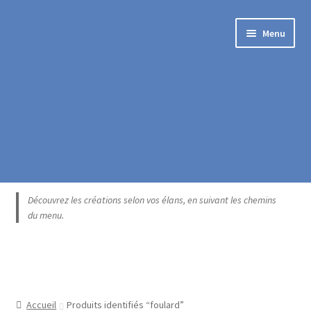
Aller
Aller
Menu
à
au
la
contenu
navigation
Accueil
Découvrez les créations selon vos élans, en suivant les chemins
du menu.
Blogue
Boutique exclusive
Catégories
Accueil
Produits identifiés “foulard”