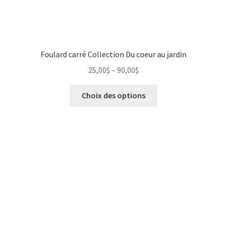
Photographie numérique
Privacy Policy
Foulard carré Collection Du coeur au jardin
Retour de marchandises
25,00
$
–
90,00
$
Sample Page
Choix des options
Save for later
Sculpture
Un peu de moi
unisexe
Vêtements pour Hommes