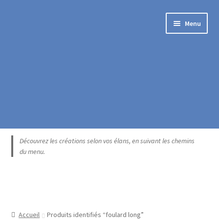
Aller
Aller
Menu
à
au
la
contenu
navigation
Accueil
Découvrez les créations selon vos élans, en suivant les chemins
du menu.
Blogue
Boutique exclusive
Catégories
Accueil
Produits identifiés “foulard long”