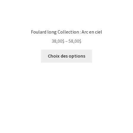
Photographie numérique
Privacy Policy
Foulard long Collection : Arc en ciel
Retour de marchandises
38,00
$
–
58,00
$
Sample Page
Choix des options
Save for later
Sculpture
Un peu de moi
unisexe
Vêtements pour Hommes