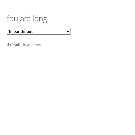
Commande
foulard long
Contact
Installation
4 résultats affichés
Ma bio
Mon compte
Panier
Peinture
Peinture Encaustique