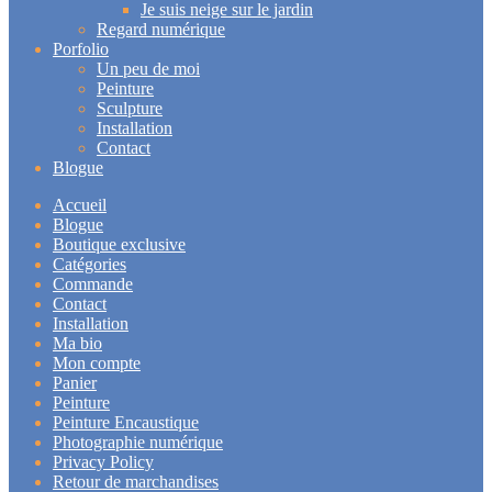
Je suis neige sur le jardin
Regard numérique
Porfolio
Un peu de moi
Peinture
Sculpture
Installation
Contact
Blogue
Accueil
Blogue
Boutique exclusive
Catégories
Commande
Contact
Installation
Ma bio
Mon compte
Panier
Peinture
Peinture Encaustique
Photographie numérique
Privacy Policy
Retour de marchandises