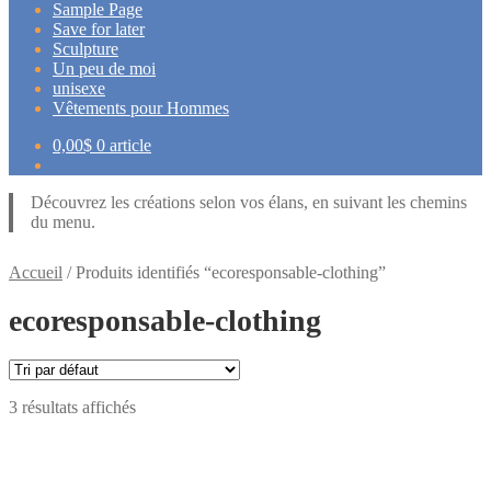
Sample Page
Save for later
Sculpture
Un peu de moi
unisexe
Vêtements pour Hommes
0,00
$
0 article
Découvrez les créations selon vos élans, en suivant les chemins
du menu.
Accueil
/
Produits identifiés “ecoresponsable-clothing”
ecoresponsable-clothing
3 résultats affichés