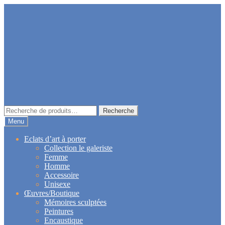
Aller
Aller
à
au
la
contenu
navigation
Recherche
Recherche
pour :
Menu
Eclats d’art à porter
Collection le galeriste
Femme
Homme
Accessoire
Unisexe
Œuvres/Boutique
Mémoires sculptées
Peintures
Encaustique