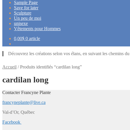
Sample Page
Save for later
Sculpture
Un peu de moi
unisexe
Vêtements pour Hommes
0,00
$
0 article
Découvrez les créations selon vos élans, en suivant les chemins d
Accueil
/
Produits identifiés “cardilan long”
cardilan long
Contacter Francyne Plante
francyneplante@live.ca
Val-d’Or, Québec
Facebook